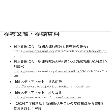
れるという場合もあります。必ずしも、ワンストップだから楽・
印刷コストが安いというだけでよい選択になるとは限らないこと
は覚えておくとよいでしょう。
参考文献・参照資料
日本新聞協会「新聞の発行部数と世帯数の推移」
https://www.pressnet.or.jp/data/circulation/circulation01.ph
p
日本新聞協会「総発行部数6.9％減 2661万6578部 2024年10
月調べ」
https://www.pressnet.or.jp/news/headline/241224_15662.h
tml
山陽メディアネット「折込広告」
http://www.soac.co.jp/oricomi/orikomi_mousi.html
山陽メディアネット「オリコミ」
https://www.soac.co.jp/oricomi/orikomi.html
【2024年度最新版】新聞折込チラシの基礎知識から費用対
効果を詳しく解説