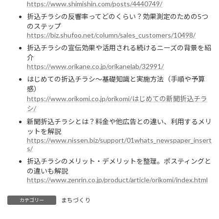
https://www.shimishin.com/posts/4440749/
折込チラシの反響率ってどのくらい？効果測定のための5つ
のステップ
https://biz.shufoo.net/column/sales_customers/10498/
折込チラシの宣伝効果や活用される続けるニーズの背景を紹
介
https://www.orikane.co.jp/orikanelab/32991/
はじめての折込チラシ～基礎知識と実施方法（手順や予算
感）
https://www.orikomi.co.jp/orikomi/はじめての新聞折込チラ
シ/
新聞折込チラシとは？料金や他広告との違い、利用するメリ
ットを解説
https://www.nissen.biz/support/01whats_newspaper_insert
s/
折込チラシのメリット・デメリットを整理。ポスティングと
の違いも解説
https://www.zenrin.co.jp/product/article/orikomi/index.html
まちづくり
カテゴリー